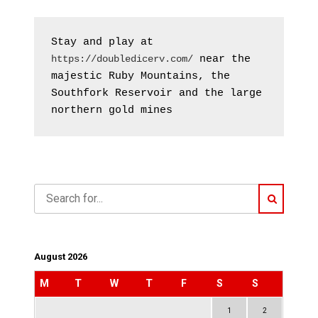
Stay and play at 
 near the 
https://doubledicerv.com/
majestic Ruby Mountains, the 
Southfork Reservoir and the large 
northern gold mines
August 2026
M
T
W
T
F
S
S
1
2