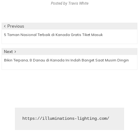
Posted by
Travis White
Post
Previous
Previous
5 Taman Nasional Terbaik di Kanada Gratis Tiket Masuk
navigation
post:
Next
Next
Bikin Terpana, 8 Danau di Kanada Ini Indah Banget Saat Musim Dingin
post:
https://illuminations-lighting.com/