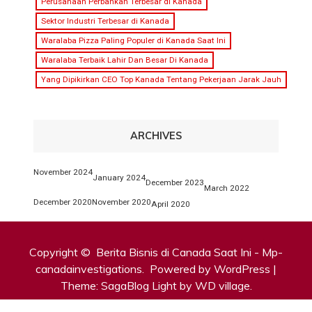
Perusahaan Perbankan Terbesar di Kanada
Sektor Industri Terbesar di Kanada
Waralaba Pizza Paling Populer di Kanada Saat Ini
Waralaba Terbaik Lahir Dan Besar Di Kanada
Yang Dipikirkan CEO Top Kanada Tentang Pekerjaan Jarak Jauh
ARCHIVES
November 2024
January 2024
December 2023
March 2022
December 2020
November 2020
April 2020
Copyright ©
Berita Bisnis di Canada Saat Ini - Mp-
canadainvestigations.
Powered by WordPress
|
Theme:
SagaBlog Light
by WD village.